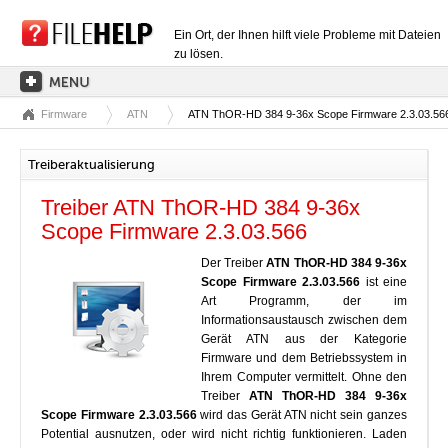
Ein Ort, der Ihnen hilft viele Probleme mit Dateien
zu lösen.
Firmware
ATN
ATN ThOR-HD 384 9-36x Scope Firmware 2.3.03.56
HAUPTSEITE
EXTENSIONSKATEGORIEN
Treiberaktualisierung
TREIBERKATEGORIEN
Treiber ATN ThOR-HD 384 9-36x
DLL-DATEIEN
Scope Firmware 2.3.03.566
DATEIKONVERTIERUNGEN
Der Treiber
ATN ThOR-HD 384 9-36x
Scope Firmware 2.3.03.566
ist eine
PROGRAMME
Art Programm, der im
Informationsaustausch zwischen dem
Gerät ATN aus der Kategorie
Firmware und dem Betriebssystem in
Ihrem Computer vermittelt. Ohne den
Treiber
ATN ThOR-HD 384 9-36x
Scope Firmware 2.3.03.566
wird das Gerät ATN nicht sein ganzes
Potential ausnutzen, oder wird nicht richtig funktionieren. Laden