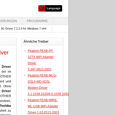
Language
TIERUNGEN
PROGRAMME
n 3G Driver 7.2.2.0 for Windows 7 x64
Ähnliche Treiber
Peabird PEAB-FP-
iver
32TX WiFi Adapter
Driver
 Driver
5.397.0823.2001
, der im
Peabird PEAB-WLG-
t OTHER
ard und
DSL4-MD ADSL
t. Ohne
Modem Driver
 Driver
5.1.1039.1020/6.0.1039.1092
 OTHER
Peabird PEAB-WIRE-
nutzen,
Toshiba
WL-USB WiFi Adapter
heit zu
Driver 1.63.0515.2003