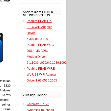
s OTHER
Andere from OTHER
NETWORK CARDS
Peabird PEAB-FP-
32TX WiFi Adapter
Driver
5.397.0823.2001
Peabird PEAB-WLG-
DSL4-MD ADSL
Modem Driver
5.1.1039.1020/6.0.1039.1092
Peabird PEAB-WIRE-
WL-USB WiFi Adapter
Driver 1.63.0515.2003
allation
te Z830
 Windows
Zufällige Treiber
 Geräts
mieren
Gateway S-7125
 seines
 Keine
Synaptics Touchpad