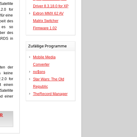
Satellite
Driver 8.3.18.0 for XP
2.0 for
Extron MMX 62 AV
für eine
Matrix Switcher
rbeit des
t es so
Firmware 1.02
iber des
RDS in
Zufällige Programme
Mobile Media
Converter
iten der
no$sns
 keine
.2.0 for
Star Wars: The Old
t einen
Republic
atellite
TheRecord Manager
nd einer
ER