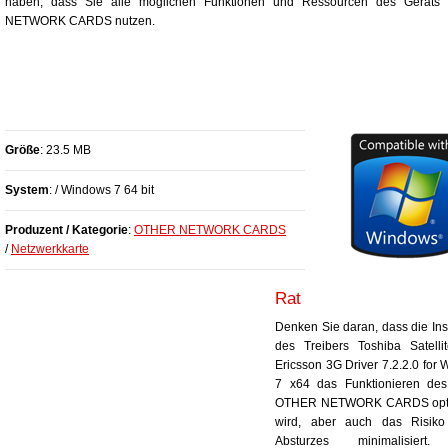
haben, dass Sie alle möglichen Funktionen und Ressourcen des Gerät
NETWORK CARDS nutzen.
Größe
: 23.5 MB
System
: / Windows 7 64 bit
Produzent / Kategorie
:
OTHER NETWORK CARDS
/
Netzwerkkarte
Rat
Denken Sie daran, dass die Inst
des Treibers Toshiba Satelli
Ericsson 3G Driver 7.2.2.0 for
7 x64 das Funktionieren des
OTHER NETWORK CARDS opti
wird, aber auch das Risiko
Absturzes minimalisiert.