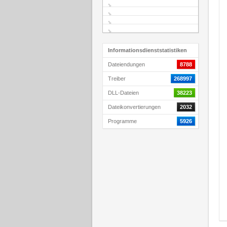
Informationsdienststatistiken
Dateiendungen
8788
Treiber
268997
DLL-Dateien
38223
Dateikonvertierungen
2032
Programme
5926