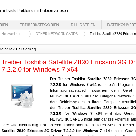
n hilft viele Probleme mit Dateien zu lösen.
RIEN
TREIBERKATEGORIEN
DLL-DATEIEN
DATEIKONVER
Netzwerkkarte
OTHER NETWORK CARDS
Toshiba Satellite Z830 Ericsso
reiberaktualisierung
Treiber Toshiba Satellite Z830 Ericsson 3G Dr
7.2.2.0 for Windows 7 x64
Der Treiber
Toshiba Satellite Z830 Ericsson 3G
7.2.2.0 for Windows 7 x64
ist eine Art Programm
Informationsaustausch zwischen dem Gerä
NETWORK CARDS aus der Kategorie Network C
dem Betriebssystem in Ihrem Computer vermittel
den Treiber
Toshiba Satellite Z830 Ericsson 3G
7.2.2.0 for Windows 7 x64
wird das Gerät
NETWORK CARDS nicht sein ganzes Potential aus
oder wird nicht richtig funktionieren. Laden oder aktualisieren Sie den Treiber
Satellite Z830 Ericsson 3G Driver 7.2.2.0 for Windows 7 x64
um die Gewiss