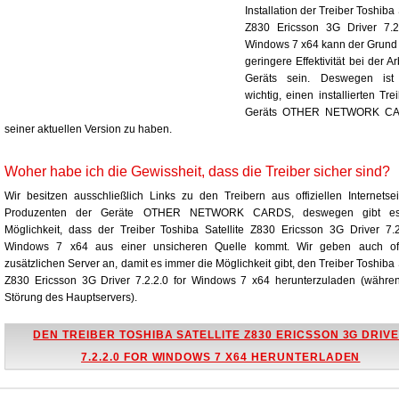
Installation der Treiber Toshiba 
Z830 Ericsson 3G Driver 7.2.
Windows 7 x64 kann der Grund 
geringere Effektivität bei der A
Geräts sein. Deswegen is
wichtig, einen installierten Tre
Geräts OTHER NETWORK CA
seiner aktuellen Version zu haben.
Woher habe ich die Gewissheit, dass die Treiber sicher sind?
Wir besitzen ausschließlich Links zu den Treibern aus offiziellen Internetse
Produzenten der Geräte OTHER NETWORK CARDS, deswegen gibt es
Möglichkeit, dass der Treiber Toshiba Satellite Z830 Ericsson 3G Driver 7.2
Windows 7 x64 aus einer unsicheren Quelle kommt. Wir geben auch of
zusätzlichen Server an, damit es immer die Möglichkeit gibt, den Treiber Toshiba S
Z830 Ericsson 3G Driver 7.2.2.0 for Windows 7 x64 herunterzuladen (währe
Störung des Hauptservers).
DEN TREIBER TOSHIBA SATELLITE Z830 ERICSSON 3G DRIV
7.2.2.0 FOR WINDOWS 7 X64 HERUNTERLADEN