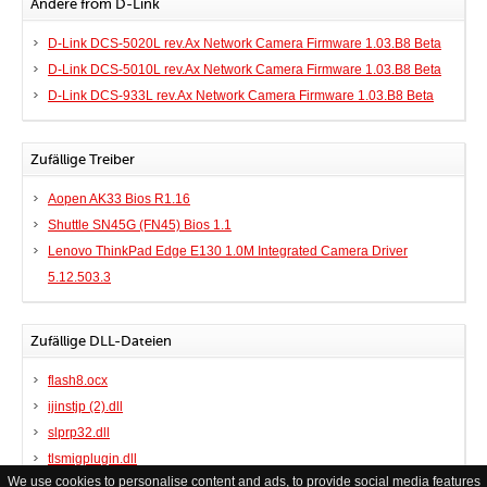
Andere from D-Link
D-Link DCS-5020L rev.Ax Network Camera Firmware 1.03.B8 Beta
D-Link DCS-5010L rev.Ax Network Camera Firmware 1.03.B8 Beta
D-Link DCS-933L rev.Ax Network Camera Firmware 1.03.B8 Beta
Zufällige Treiber
Aopen AK33 Bios R1.16
Shuttle SN45G (FN45) Bios 1.1
Lenovo ThinkPad Edge E130 1.0M Integrated Camera Driver
5.12.503.3
Zufällige DLL-Dateien
flash8.ocx
ijinstjp (2).dll
slprp32.dll
tlsmigplugin.dll
We use cookies to personalise content and ads, to provide social media features