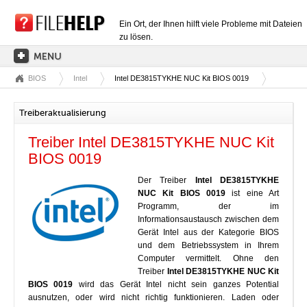
Ein Ort, der Ihnen hilft viele Probleme mit Dateien
zu lösen.
BIOS
Intel
Intel DE3815TYKHE NUC Kit BIOS 0019
HAUPTSEITE
EXTENSIONSKATEGORIEN
Treiberaktualisierung
TREIBERKATEGORIEN
Treiber Intel DE3815TYKHE NUC Kit
DLL-DATEIEN
BIOS 0019
DATEIKONVERTIERUNGEN
Der Treiber
Intel DE3815TYKHE
NUC Kit BIOS 0019
ist eine Art
PROGRAMME
Programm, der im
Informationsaustausch zwischen dem
Gerät Intel aus der Kategorie BIOS
und dem Betriebssystem in Ihrem
Computer vermittelt. Ohne den
Treiber
Intel DE3815TYKHE NUC Kit
BIOS 0019
wird das Gerät Intel nicht sein ganzes Potential
ausnutzen, oder wird nicht richtig funktionieren. Laden oder