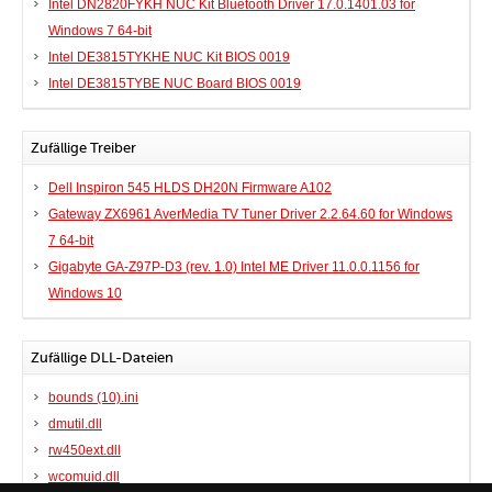
Intel DN2820FYKH NUC Kit Bluetooth Driver 17.0.1401.03 for
Windows 7 64-bit
Intel DE3815TYKHE NUC Kit BIOS 0019
Intel DE3815TYBE NUC Board BIOS 0019
Zufällige Treiber
Dell Inspiron 545 HLDS DH20N Firmware A102
Gateway ZX6961 AverMedia TV Tuner Driver 2.2.64.60 for Windows
7 64-bit
Gigabyte GA-Z97P-D3 (rev. 1.0) Intel ME Driver 11.0.0.1156 for
Windows 10
Zufällige DLL-Dateien
bounds (10).ini
dmutil.dll
rw450ext.dll
wcomuid.dll