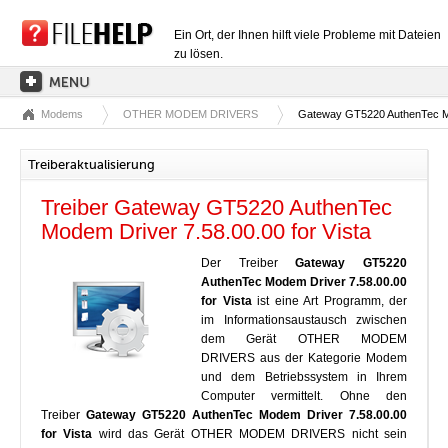
Ein Ort, der Ihnen hilft viele Probleme mit Dateien
zu lösen.
Modems
OTHER MODEM DRIVERS
Gateway GT5220 AuthenTec Mod
HAUPTSEITE
EXTENSIONSKATEGORIEN
Treiberaktualisierung
TREIBERKATEGORIEN
Treiber Gateway GT5220 AuthenTec
DLL-DATEIEN
Modem Driver 7.58.00.00 for Vista
DATEIKONVERTIERUNGEN
Der Treiber
Gateway GT5220
AuthenTec Modem Driver 7.58.00.00
PROGRAMME
for Vista
ist eine Art Programm, der
im Informationsaustausch zwischen
dem Gerät OTHER MODEM
DRIVERS aus der Kategorie Modem
und dem Betriebssystem in Ihrem
Computer vermittelt. Ohne den
Treiber
Gateway GT5220 AuthenTec Modem Driver 7.58.00.00
for Vista
wird das Gerät OTHER MODEM DRIVERS nicht sein