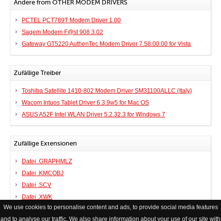
Andere from OTHER MODEM DRIVERS
PCTEL PCT789T Modem Driver 1.00
Sagem Modem F@st 908 3.02
Gateway GT5220 AuthenTec Modem Driver 7.58.00.00 for Vista
Zufällige Treiber
Toshiba Satellite 1410-802 Modem Driver SM31100ALLC (Italy)
Wacom Intuos Tablet Driver 6.3.9w5 for Mac OS
ASUS A52F Intel WLAN Driver 5.2.32.3 for Windows 7
Zufällige Extensionen
Datei .GRAPHMLZ
Datei .KMCOBJ
Datei .SCV
Datei .XWK
We use cookies to personalise content and ads, to provide social media features
and to analyse our traffic. We also share information about your use of our site with