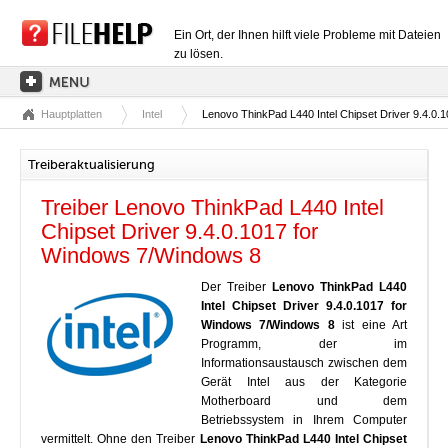
Ein Ort, der Ihnen hilft viele Probleme mit Dateien
zu lösen.
Hauptplatten
Intel
Lenovo ThinkPad L440 Intel Chipset Driver 9.4.0
HAUPTSEITE
EXTENSIONSKATEGORIEN
Treiberaktualisierung
TREIBERKATEGORIEN
Treiber Lenovo ThinkPad L440 Intel
DLL-DATEIEN
Chipset Driver 9.4.0.1017 for
Windows 7/Windows 8
DATEIKONVERTIERUNGEN
Der Treiber
Lenovo ThinkPad L440
PROGRAMME
Intel Chipset Driver 9.4.0.1017 for
Windows 7/Windows 8
ist eine Art
Programm, der im
Informationsaustausch zwischen dem
Gerät Intel aus der Kategorie
Motherboard und dem
Betriebssystem in Ihrem Computer
vermittelt. Ohne den Treiber
Lenovo ThinkPad L440 Intel Chipset