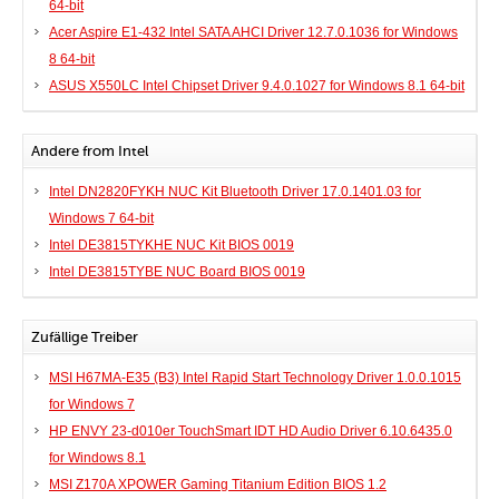
64-bit
Acer Aspire E1-432 Intel SATA AHCI Driver 12.7.0.1036 for Windows
8 64-bit
ASUS X550LC Intel Chipset Driver 9.4.0.1027 for Windows 8.1 64-bit
Andere from Intel
Intel DN2820FYKH NUC Kit Bluetooth Driver 17.0.1401.03 for
Windows 7 64-bit
Intel DE3815TYKHE NUC Kit BIOS 0019
Intel DE3815TYBE NUC Board BIOS 0019
Zufällige Treiber
MSI H67MA-E35 (B3) Intel Rapid Start Technology Driver 1.0.0.1015
for Windows 7
HP ENVY 23-d010er TouchSmart IDT HD Audio Driver 6.10.6435.0
for Windows 8.1
MSI Z170A XPOWER Gaming Titanium Edition BIOS 1.2