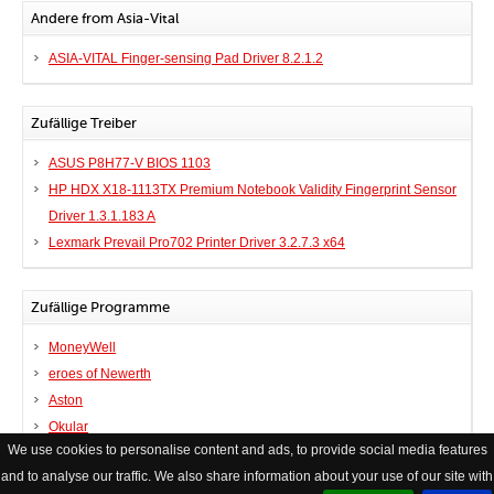
Andere from Asia-Vital
ASIA-VITAL Finger-sensing Pad Driver 8.2.1.2
Zufällige Treiber
ASUS P8H77-V BIOS 1103
HP HDX X18-1113TX Premium Notebook Validity Fingerprint Sensor
Driver 1.3.1.183 A
Lexmark Prevail Pro702 Printer Driver 3.2.7.3 x64
Zufällige Programme
MoneyWell
eroes of Newerth
Aston
Okular
We use cookies to personalise content and ads, to provide social media features
and to analyse our traffic. We also share information about your use of our site with