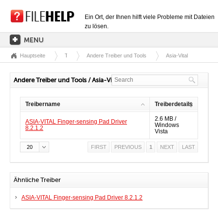
Ein Ort, der Ihnen hilft viele Probleme mit Dateien
zu lösen.
Hauptseite
Treiber
Andere Treiber und Tools
Asia-Vital
HAUPTSEITE
EXTENSIONSKATEGORIEN
Andere Treiber und Tools / Asia-Vital
TREIBERKATEGORIEN
Treibername
Treiberdetails
DLL-DATEIEN
2.6 MB /
ASIA-VITAL Finger-sensing Pad Driver
Windows
DATEIKONVERTIERUNGEN
8.2.1.2
Vista
PROGRAMME
20
FIRST
PREVIOUS
1
NEXT
LAST
Ähnliche Treiber
ASIA-VITAL Finger-sensing Pad Driver 8.2.1.2