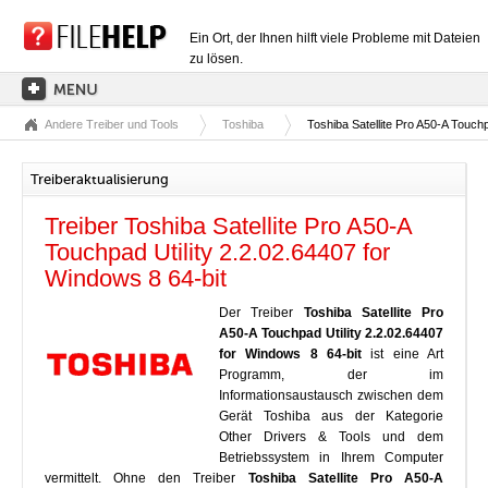
Ein Ort, der Ihnen hilft viele Probleme mit Dateien
zu lösen.
Andere Treiber und Tools
Toshiba
Toshiba Satellite Pro A50-A Touchp
HAUPTSEITE
EXTENSIONSKATEGORIEN
Treiberaktualisierung
TREIBERKATEGORIEN
Treiber Toshiba Satellite Pro A50-A
DLL-DATEIEN
Touchpad Utility 2.2.02.64407 for
Windows 8 64-bit
DATEIKONVERTIERUNGEN
Der Treiber
Toshiba Satellite Pro
PROGRAMME
A50-A Touchpad Utility 2.2.02.64407
for Windows 8 64-bit
ist eine Art
Programm, der im
Informationsaustausch zwischen dem
Gerät Toshiba aus der Kategorie
Other Drivers & Tools und dem
Betriebssystem in Ihrem Computer
vermittelt. Ohne den Treiber
Toshiba Satellite Pro A50-A