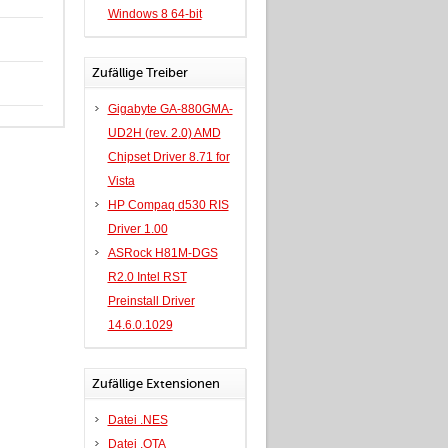
Windows 8 64-bit
Zufällige Treiber
Gigabyte GA-880GMA-
UD2H (rev. 2.0) AMD
Chipset Driver 8.71 for
Vista
HP Compaq d530 RIS
Driver 1.00
ASRock H81M-DGS
R2.0 Intel RST
Preinstall Driver
14.6.0.1029
Zufällige Extensionen
Datei .NES
Datei .OTA