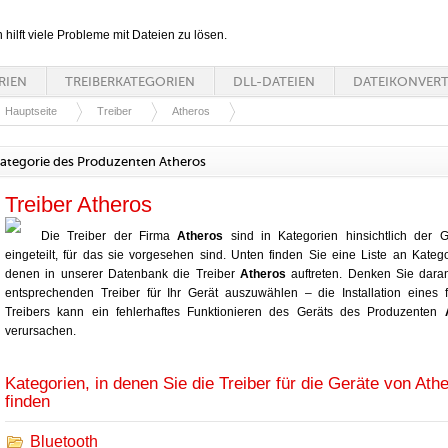
n hilft viele Probleme mit Dateien zu lösen.
RIEN
TREIBERKATEGORIEN
DLL-DATEIEN
DATEIKONVER
Hauptseite
Treiber
Atheros
ategorie des Produzenten Atheros
Treiber Atheros
Die Treiber der Firma
Atheros
sind in Kategorien hinsichtlich der G
eingeteilt, für das sie vorgesehen sind. Unten finden Sie eine Liste an Katego
denen in unserer Datenbank die Treiber
Atheros
auftreten. Denken Sie dara
entsprechenden Treiber für Ihr Gerät auszuwählen – die Installation eines 
Treibers kann ein fehlerhaftes Funktionieren des Geräts des Produzenten
verursachen.
Kategorien, in denen Sie die Treiber für die Geräte von Ath
finden
Bluetooth