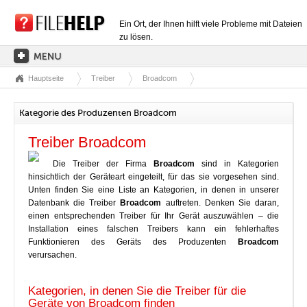
Ein Ort, der Ihnen hilft viele Probleme mit Dateien
zu lösen.
Hauptseite
Treiber
Broadcom
HAUPTSEITE
EXTENSIONSKATEGORIEN
Kategorie des Produzenten Broadcom
TREIBERKATEGORIEN
Treiber Broadcom
DLL-DATEIEN
Die Treiber der Firma
Broadcom
sind in Kategorien
hinsichtlich der Geräteart eingeteilt, für das sie vorgesehen sind.
DATEIKONVERTIERUNGEN
Unten finden Sie eine Liste an Kategorien, in denen in unserer
PROGRAMME
Datenbank die Treiber
Broadcom
auftreten. Denken Sie daran,
einen entsprechenden Treiber für Ihr Gerät auszuwählen – die
Installation eines falschen Treibers kann ein fehlerhaftes
Funktionieren des Geräts des Produzenten
Broadcom
verursachen.
Kategorien, in denen Sie die Treiber für die
Geräte von Broadcom finden