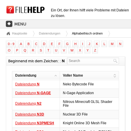
Ein Ort, der Ihnen hilft viele Probleme mit Dateien
zu lösen.
Hauptseite
Dateiendungen
Alphabethisch ordnen
HAUPTSEITE
0 - 9
A
B
C
D
E
F
G
H
I
J
K
L
M
N
EXTENSIONSKATEGORIEN
O
P
Q
R
S
T
U
V
W
X
Y
Z
TREIBERKATEGORIEN
Beginnend mit dem Zeichen: :
N
DLL-DATEIEN
Dateiendung
Voller Name
DATEIKONVERTIERUNGEN
Dateiendung
N
Neko Bytecode File
PROGRAMME
Dateiendung
N-GAGE
N-Gage Application
Nitrous Minecraft GLSL Shader
Dateiendung
N2
File
Dateiendung
N3D
Nuclear 3D File
Dateiendung
N3PMESH
Knight Online 3D Mesh File