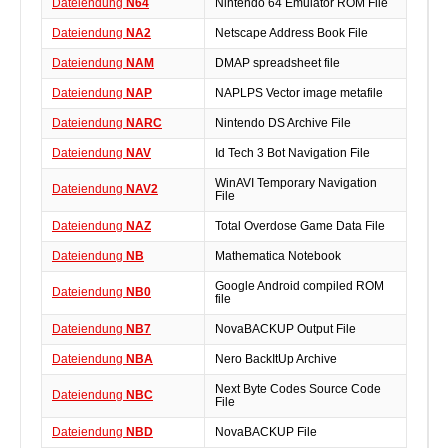
Dateiendung
N64
Nintendo 64 Emulator ROM File
Dateiendung
NA2
Netscape Address Book File
Dateiendung
NAM
DMAP spreadsheet file
Dateiendung
NAP
NAPLPS Vector image metafile
Dateiendung
NARC
Nintendo DS Archive File
Dateiendung
NAV
Id Tech 3 Bot Navigation File
WinAVI Temporary Navigation
Dateiendung
NAV2
File
Dateiendung
NAZ
Total Overdose Game Data File
Dateiendung
NB
Mathematica Notebook
Google Android compiled ROM
Dateiendung
NB0
file
Dateiendung
NB7
NovaBACKUP Output File
Dateiendung
NBA
Nero BackItUp Archive
Next Byte Codes Source Code
Dateiendung
NBC
File
Dateiendung
NBD
NovaBACKUP File