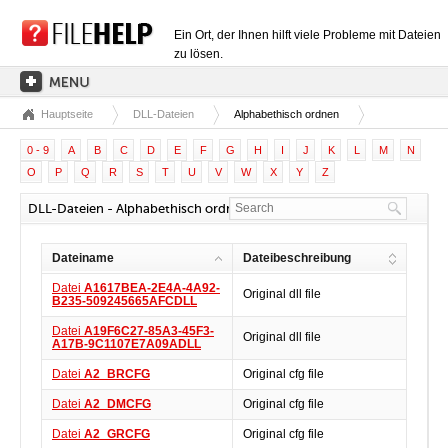
Ein Ort, der Ihnen hilft viele Probleme mit Dateien
zu lösen.
Hauptseite
DLL-Dateien
Alphabethisch ordnen
HAUPTSEITE
0 - 9
A
B
C
D
E
F
G
H
I
J
K
L
M
N
EXTENSIONSKATEGORIEN
O
P
Q
R
S
T
U
V
W
X
Y
Z
TREIBERKATEGORIEN
DLL-Dateien - Alphabethisch ordnen: A
DLL-DATEIEN
Dateiname
Dateibeschreibung
DATEIKONVERTIERUNGEN
Datei
A1617BEA-2E4A-4A92-
Original dll file
PROGRAMME
B235-509245665AFCDLL
Datei
A19F6C27-85A3-45F3-
Original dll file
A17B-9C1107E7A09ADLL
Datei
A2_BRCFG
Original cfg file
Datei
A2_DMCFG
Original cfg file
Datei
A2_GRCFG
Original cfg file