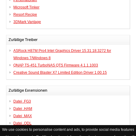
PersonalBrain
Microsoft Tinker
Resort Recipe
3DMark Vantage
Zufällige Treiber
ASRock H87M Pro4 Intel Graphics Driver 15.31.18.3272 for
Windows 7/Windows 8
QNAP TS-451 TurboNAS QTS Firmware 4.1.1.1003
Creative Sound Blaster X7 Limited Edition Driver 1.00.15
Zufällige Extensionen
Datei .FG3
Datei .HAM
Datei .MAX
Datei .QDL
We use cookies to personalise content and ads, to provide social media features