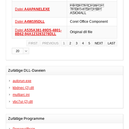
0?CA:
Datei
A4APANELEXE
?0=5;8
ASIO4ALL
Datei
A4W195DLL
Corel Office Component
Datei
A535A381-89D5-4801-
Original dll file
8B62-94A123283278DLL
FIRST
PREVIOUS
1
2
3
4
5
NEXT
LAST
20
Zufällige DLL-Dateien
autorun.exe
kbdnec (2).dll
multiarc.ini
vbc7ui (2).dll
Zufällige Programme