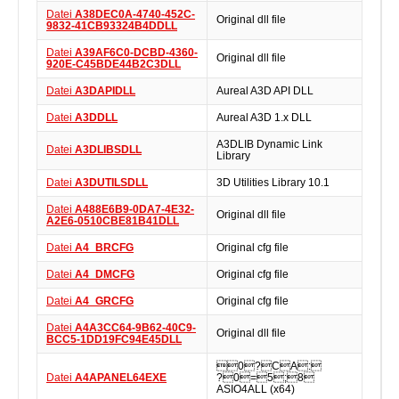
Datei
A38DEC0A-4740-452C-
Original dll file
9832-41CB93324B4DDLL
Datei
A39AF6C0-DCBD-4360-
Original dll file
920E-C45BDE44B2C3DLL
Datei
A3DAPIDLL
Aureal A3D API DLL
Datei
A3DDLL
Aureal A3D 1.x DLL
A3DLIB Dynamic Link
Datei
A3DLIBSDLL
Library
Datei
A3DUTILSDLL
3D Utilities Library 10.1
Datei
A488E6B9-0DA7-4E32-
Original dll file
A2E6-0510CBE81B41DLL
Datei
A4_BRCFG
Original cfg file
Datei
A4_DMCFG
Original cfg file
Datei
A4_GRCFG
Original cfg file
Datei
A4A3CC64-9B62-40C9-
Original dll file
BCC5-1DD19FC94E45DLL
0?CA:
Datei
A4APANEL64EXE
?0=5;8
ASIO4ALL (x64)