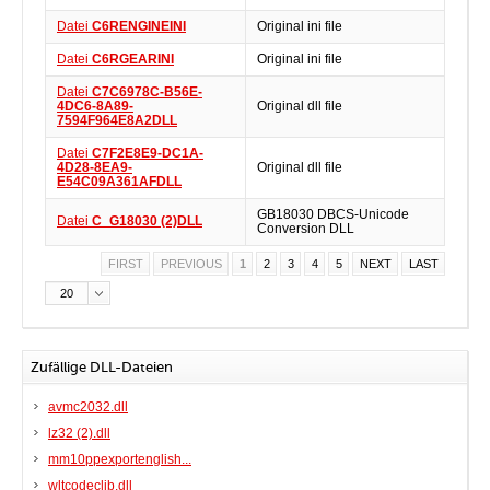
Datei
C6RENGINEINI
Original ini file
Datei
C6RGEARINI
Original ini file
Datei
C7C6978C-B56E-
4DC6-8A89-
Original dll file
7594F964E8A2DLL
Datei
C7F2E8E9-DC1A-
4D28-8EA9-
Original dll file
E54C09A361AFDLL
GB18030 DBCS-Unicode
Datei
C_G18030 (2)DLL
Conversion DLL
FIRST
PREVIOUS
1
2
3
4
5
NEXT
LAST
20
Zufällige DLL-Dateien
avmc2032.dll
lz32 (2).dll
mm10ppexportenglish...
wltcodeclib.dll