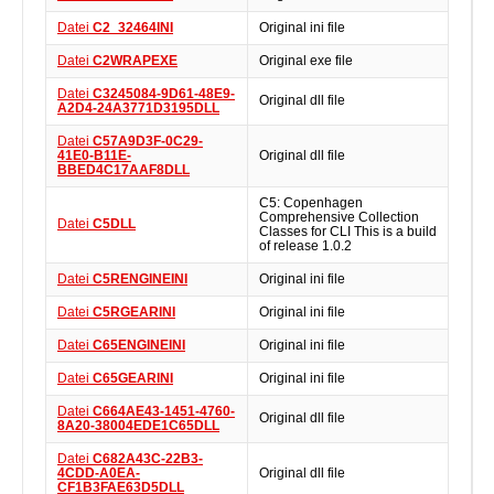
Datei
C2_32464INI
Original ini file
Datei
C2WRAPEXE
Original exe file
Datei
C3245084-9D61-48E9-
Original dll file
A2D4-24A3771D3195DLL
Datei
C57A9D3F-0C29-
41E0-B11E-
Original dll file
BBED4C17AAF8DLL
C5: Copenhagen
Comprehensive Collection
Datei
C5DLL
Classes for CLI This is a build
of release 1.0.2
Datei
C5RENGINEINI
Original ini file
Datei
C5RGEARINI
Original ini file
Datei
C65ENGINEINI
Original ini file
Datei
C65GEARINI
Original ini file
Datei
C664AE43-1451-4760-
Original dll file
8A20-38004EDE1C65DLL
Datei
C682A43C-22B3-
4CDD-A0EA-
Original dll file
CF1B3FAE63D5DLL