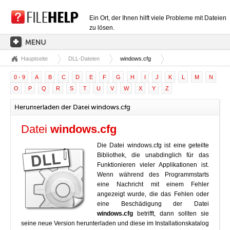
Ein Ort, der Ihnen hilft viele Probleme mit Dateien
zu lösen.
Hauptseite
DLL-Dateien
windows.cfg
HAUPTSEITE
0 - 9
A
B
C
D
E
F
G
H
I
J
K
L
M
N
EXTENSIONSKATEGORIEN
O
P
Q
R
S
T
U
V
W
X
Y
Z
TREIBERKATEGORIEN
Herunterladen der Datei windows.cfg
DLL-DATEIEN
Datei
windows.cfg
DATEIKONVERTIERUNGEN
Die Datei windows.cfg ist eine geteilte
PROGRAMME
Bibliothek, die unabdinglich für das
Funktionieren vieler Applikationen ist.
Wenn während des Programmstarts
eine Nachricht mit einem Fehler
angezeigt wurde, die das Fehlen oder
eine Beschädigung der Datei
windows.cfg
betrifft, dann sollten sie
seine neue Version herunterladen und diese im Installationskatalog