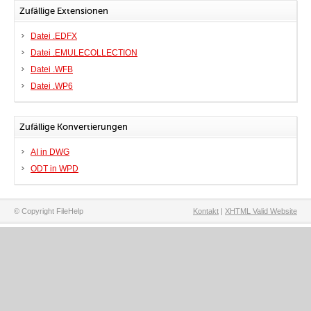
Zufällige Extensionen
Datei .EDFX
Datei .EMULECOLLECTION
Datei .WFB
Datei .WP6
Zufällige Konvertierungen
AI in DWG
ODT in WPD
© Copyright FileHelp
Kontakt
|
XHTML Valid Website