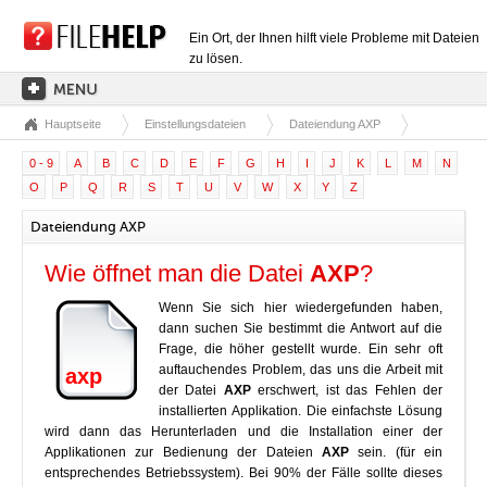
Ein Ort, der Ihnen hilft viele Probleme mit Dateien
zu lösen.
Hauptseite
Einstellungsdateien
Dateiendung AXP
HAUPTSEITE
0 - 9
A
B
C
D
E
F
G
H
I
J
K
L
M
N
EXTENSIONSKATEGORIEN
O
P
Q
R
S
T
U
V
W
X
Y
Z
TREIBERKATEGORIEN
Dateiendung AXP
DLL-DATEIEN
Wie öffnet man die Datei
AXP
?
DATEIKONVERTIERUNGEN
Wenn Sie sich hier wiedergefunden haben,
PROGRAMME
dann suchen Sie bestimmt die Antwort auf die
Frage, die höher gestellt wurde. Ein sehr oft
auftauchendes Problem, das uns die Arbeit mit
axp
der Datei
AXP
erschwert, ist das Fehlen der
installierten Applikation. Die einfachste Lösung
wird dann das Herunterladen und die Installation einer der
Applikationen zur Bedienung der Dateien
AXP
sein. (für ein
entsprechendes Betriebssystem). Bei 90% der Fälle sollte dieses