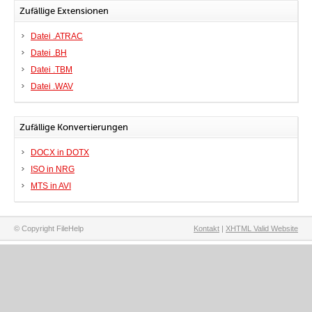
Zufällige Extensionen
Datei .ATRAC
Datei .BH
Datei .TBM
Datei .WAV
Zufällige Konvertierungen
DOCX in DOTX
ISO in NRG
MTS in AVI
© Copyright FileHelp
Kontakt
|
XHTML Valid Website