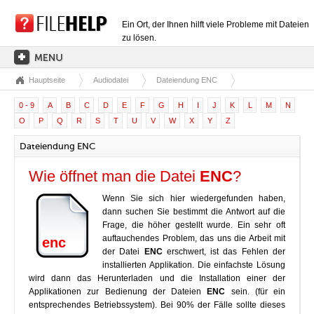
Ein Ort, der Ihnen hilft viele Probleme mit Dateien
zu lösen.
Hauptseite
Audiodatei
Dateiendung ENC
HAUPTSEITE
0 - 9
A
B
C
D
E
F
G
H
I
J
K
L
M
N
EXTENSIONSKATEGORIEN
O
P
Q
R
S
T
U
V
W
X
Y
Z
TREIBERKATEGORIEN
Dateiendung ENC
DLL-DATEIEN
Wie öffnet man die Datei
ENC
?
DATEIKONVERTIERUNGEN
Wenn Sie sich hier wiedergefunden haben,
PROGRAMME
dann suchen Sie bestimmt die Antwort auf die
Frage, die höher gestellt wurde. Ein sehr oft
auftauchendes Problem, das uns die Arbeit mit
enc
der Datei
ENC
erschwert, ist das Fehlen der
installierten Applikation. Die einfachste Lösung
wird dann das Herunterladen und die Installation einer der
Applikationen zur Bedienung der Dateien
ENC
sein. (für ein
entsprechendes Betriebssystem). Bei 90% der Fälle sollte dieses