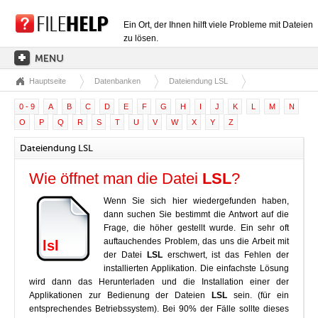
Ein Ort, der Ihnen hilft viele Probleme mit Dateien
zu lösen.
Hauptseite
Datenbanken
Dateiendung LSL
HAUPTSEITE
0 - 9
A
B
C
D
E
F
G
H
I
J
K
L
M
N
EXTENSIONSKATEGORIEN
O
P
Q
R
S
T
U
V
W
X
Y
Z
TREIBERKATEGORIEN
Dateiendung LSL
DLL-DATEIEN
Wie öffnet man die Datei
LSL
?
DATEIKONVERTIERUNGEN
Wenn Sie sich hier wiedergefunden haben,
PROGRAMME
dann suchen Sie bestimmt die Antwort auf die
Frage, die höher gestellt wurde. Ein sehr oft
auftauchendes Problem, das uns die Arbeit mit
lsl
der Datei
LSL
erschwert, ist das Fehlen der
installierten Applikation. Die einfachste Lösung
wird dann das Herunterladen und die Installation einer der
Applikationen zur Bedienung der Dateien
LSL
sein. (für ein
entsprechendes Betriebssystem). Bei 90% der Fälle sollte dieses