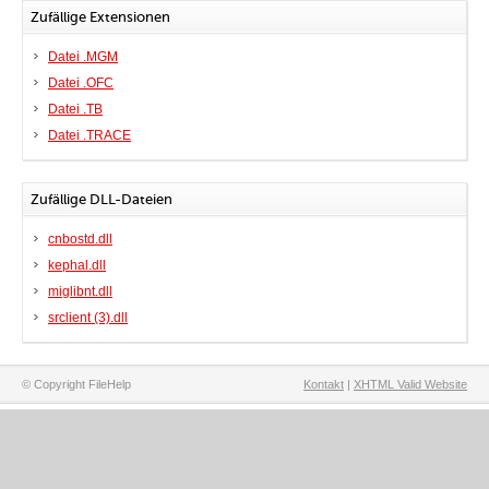
Zufällige Extensionen
Datei .MGM
Datei .OFC
Datei .TB
Datei .TRACE
Zufällige DLL-Dateien
cnbostd.dll
kephal.dll
miglibnt.dll
srclient (3).dll
© Copyright FileHelp
Kontakt
|
XHTML Valid Website