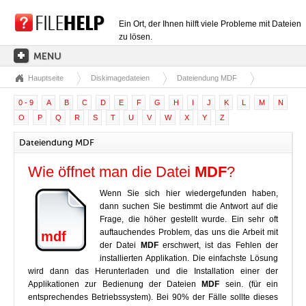
Ein Ort, der Ihnen hilft viele Probleme mit Dateien
zu lösen.
Hauptseite
Diskimagedateien
Dateiendung MDF
HAUPTSEITE
0 - 9
A
B
C
D
E
F
G
H
I
J
K
L
M
N
EXTENSIONSKATEGORIEN
O
P
Q
R
S
T
U
V
W
X
Y
Z
TREIBERKATEGORIEN
Dateiendung MDF
DLL-DATEIEN
Wie öffnet man die Datei
MDF
?
DATEIKONVERTIERUNGEN
Wenn Sie sich hier wiedergefunden haben,
PROGRAMME
dann suchen Sie bestimmt die Antwort auf die
Frage, die höher gestellt wurde. Ein sehr oft
auftauchendes Problem, das uns die Arbeit mit
mdf
der Datei
MDF
erschwert, ist das Fehlen der
installierten Applikation. Die einfachste Lösung
wird dann das Herunterladen und die Installation einer der
Applikationen zur Bedienung der Dateien
MDF
sein. (für ein
entsprechendes Betriebssystem). Bei 90% der Fälle sollte dieses