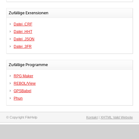
Zufällige Extensionen
Datei .CRF
Datei .HHT
Datei .JSON
Datei .3FR
Zufällige Programme
RPG Maker
REBOL/View
GPSBabel
Phun
© Copyright FileHelp
Kontakt
|
XHTML Valid Website