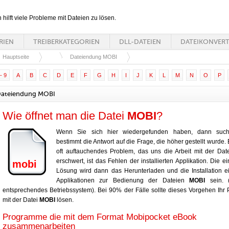
n hilft viele Probleme mit Dateien zu lösen.
RIEN
TREIBERKATEGORIEN
DLL-DATEIEN
DATEIKONVER
Hauptseite
Dateiendung MOBI
- 9
A
B
C
D
E
F
G
H
I
J
K
L
M
N
O
P
ateiendung MOBI
Wie öffnet man die Datei
MOBI
?
Wenn Sie sich hier wiedergefunden haben, dann suc
bestimmt die Antwort auf die Frage, die höher gestellt wurde. 
oft auftauchendes Problem, das uns die Arbeit mit der Dat
erschwert, ist das Fehlen der installierten Applikation. Die ei
mobi
Lösung wird dann das Herunterladen und die Installation e
Applikationen zur Bedienung der Dateien
MOBI
sein. (
entsprechendes Betriebssystem). Bei 90% der Fälle sollte dieses Vorgehen Ihr
mit der Datei
MOBI
lösen.
Programme die mit dem Format Mobipocket eBook
zusammenarbeiten