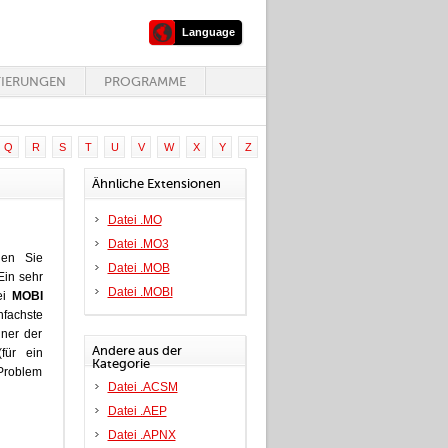
Language
TIERUNGEN
PROGRAMME
Q
R
S
T
U
V
W
X
Y
Z
Ähnliche Extensionen
Datei .MO
Datei .MO3
hen Sie
Datei .MOB
Ein sehr
Datei .MOBI
ei
MOBI
nfachste
iner der
Andere aus der
für ein
Kategorie
 Problem
Datei .ACSM
Datei .AEP
Datei .APNX