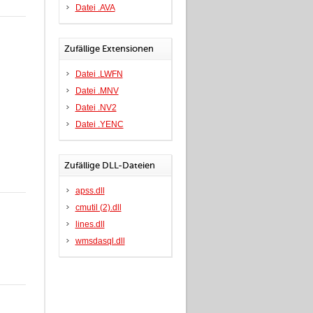
Datei .AVA
Zufällige Extensionen
Datei .LWFN
Datei .MNV
Datei .NV2
Datei .YENC
Zufällige DLL-Dateien
apss.dll
cmutil (2).dll
lines.dll
wmsdasql.dll