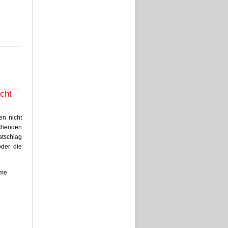
cht
nen nicht
chenden
tschlag
der die
eme