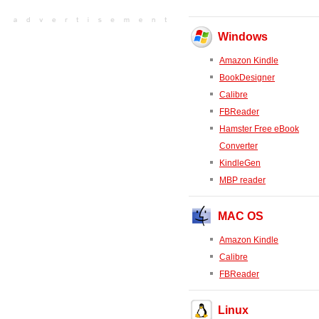
Windows
Amazon Kindle
BookDesigner
Calibre
FBReader
Hamster Free eBook
Converter
KindleGen
MBP reader
MAC OS
Amazon Kindle
Calibre
FBReader
Linux