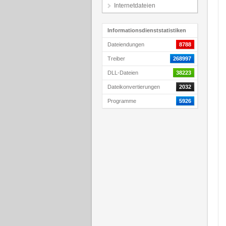
Internetdateien
Informationsdienststatistiken
Dateiendungen
8788
Treiber
268997
DLL-Dateien
38223
Dateikonvertierungen
2032
Programme
5926