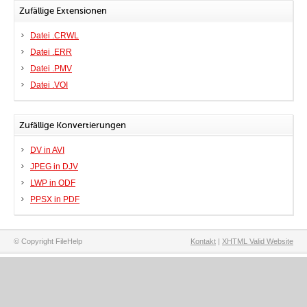
Zufällige Extensionen
Datei .CRWL
Datei .ERR
Datei .PMV
Datei .VOI
Zufällige Konvertierungen
DV in AVI
JPEG in DJV
LWP in ODF
PPSX in PDF
© Copyright FileHelp
Kontakt
|
XHTML Valid Website