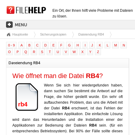
Ein Ort, der Ihnen hilft viele Probleme mit Dateien
zu lösen.
Hauptseite
Sicherungskopien
Dateiendung RB4
HAUPTSEITE
0 - 9
A
B
C
D
E
F
G
H
I
J
K
L
M
N
EXTENSIONSKATEGORIEN
O
P
Q
R
S
T
U
V
W
X
Y
Z
TREIBERKATEGORIEN
Dateiendung RB4
DLL-DATEIEN
Wie öffnet man die Datei
RB4
?
DATEIKONVERTIERUNGEN
Wenn Sie sich hier wiedergefunden haben,
PROGRAMME
dann suchen Sie bestimmt die Antwort auf die
Frage, die höher gestellt wurde. Ein sehr oft
auftauchendes Problem, das uns die Arbeit mit
rb4
der Datei
RB4
erschwert, ist das Fehlen der
installierten Applikation. Die einfachste Lösung
wird dann das Herunterladen und die Installation einer der
Applikationen zur Bedienung der Dateien
RB4
sein. (für ein
entsprechendes Betriebssystem). Bei 90% der Fälle sollte dieses