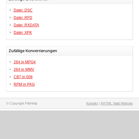
Datei .DSC
Datei .RFD
Datei .RXDATA
Datei .XPK
Zufällige Konvertierungen
264 in MPG4
264 in WMV
CB7 in 008
RPM in PKG
© Copyright FileHelp
Kontakt
|
XHTML Valid Website