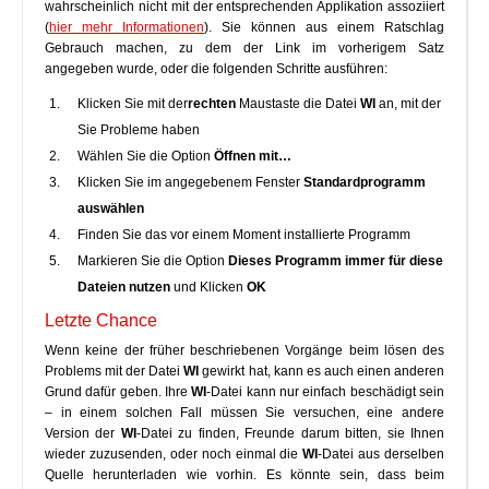
wahrscheinlich nicht mit der entsprechenden Applikation assoziiert
(
hier mehr Informationen
). Sie können aus einem Ratschlag
Gebrauch machen, zu dem der Link im vorherigem Satz
angegeben wurde, oder die folgenden Schritte ausführen:
Klicken Sie mit der
rechten
Maustaste die Datei
WI
an, mit der
Sie Probleme haben
Wählen Sie die Option
Öffnen mit…
Klicken Sie im angegebenem Fenster
Standardprogramm
auswählen
Finden Sie das vor einem Moment installierte Programm
Markieren Sie die Option
Dieses Programm immer für diese
Dateien nutzen
und Klicken
OK
Letzte Chance
Wenn keine der früher beschriebenen Vorgänge beim lösen des
Problems mit der Datei
WI
gewirkt hat, kann es auch einen anderen
Grund dafür geben. Ihre
WI
-Datei kann nur einfach beschädigt sein
– in einem solchen Fall müssen Sie versuchen, eine andere
Version der
WI
-Datei zu finden, Freunde darum bitten, sie Ihnen
wieder zuzusenden, oder noch einmal die
WI
-Datei aus derselben
Quelle herunterladen wie vorhin. Es könnte sein, dass beim