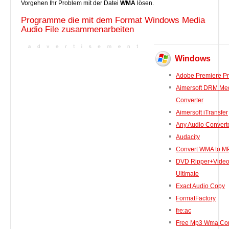
Vorgehen Ihr Problem mit der Datei
WMA
lösen.
Programme die mit dem Format Windows Media
Audio File zusammenarbeiten
Windows
Adobe Premiere P
Aimersoft DRM Me
Converter
Aimersoft iTransfer
Any Audio Convert
Audacity
Convert WMA to M
DVD Ripper+Video
Ultimate
Exact Audio Copy
FormatFactory
fre:ac
Free Mp3 Wma Con