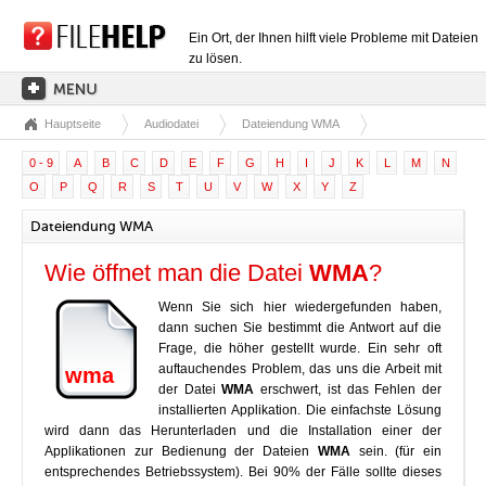
Ein Ort, der Ihnen hilft viele Probleme mit Dateien
zu lösen.
Hauptseite
Audiodatei
Dateiendung WMA
HAUPTSEITE
0 - 9
A
B
C
D
E
F
G
H
I
J
K
L
M
N
EXTENSIONSKATEGORIEN
O
P
Q
R
S
T
U
V
W
X
Y
Z
TREIBERKATEGORIEN
Dateiendung WMA
DLL-DATEIEN
Wie öffnet man die Datei
WMA
?
DATEIKONVERTIERUNGEN
Wenn Sie sich hier wiedergefunden haben,
PROGRAMME
dann suchen Sie bestimmt die Antwort auf die
Frage, die höher gestellt wurde. Ein sehr oft
auftauchendes Problem, das uns die Arbeit mit
wma
der Datei
WMA
erschwert, ist das Fehlen der
installierten Applikation. Die einfachste Lösung
wird dann das Herunterladen und die Installation einer der
Applikationen zur Bedienung der Dateien
WMA
sein. (für ein
entsprechendes Betriebssystem). Bei 90% der Fälle sollte dieses