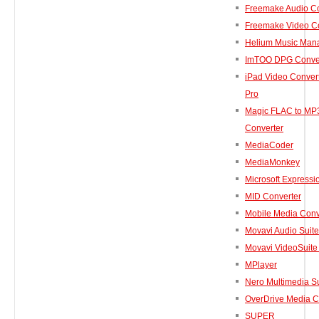
Freemake Audio Co
Freemake Video C
Helium Music Man
ImTOO DPG Conve
iPad Video Convert
Pro
Magic FLAC to MP
Converter
MediaCoder
MediaMonkey
Microsoft Express
MID Converter
Mobile Media Conv
Movavi Audio Suite
Movavi VideoSuite
MPlayer
Nero Multimedia Su
OverDrive Media 
SUPER