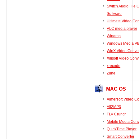
Switch Audio File 
Software
Ultimate Video Con
VLC media player
Winamp
Windows Media Pl
WinX Video Conver
Xilisoft Video Conv
xrecode
Zune
MAC OS
Aimersoft Video Co
All2MP3
FLV Crunch
Mobile Media Conv
QuickTime Player
Smart Converter