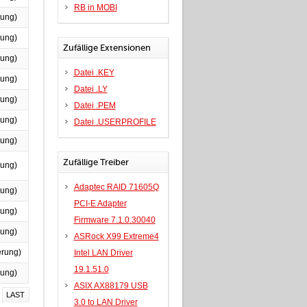
RB in MOBI
rung)
rung)
Zufällige Extensionen
rung)
Datei .KEY
rung)
Datei .LY
rung)
Datei .PEM
rung)
Datei .USERPROFILE
rung)
Zufällige Treiber
rung)
Adaptec RAID 71605Q
rung)
PCI-E Adapter
rung)
Firmware 7.1.0.30040
rung)
ASRock X99 Extreme4
erung)
Intel LAN Driver
19.1.51.0
rung)
ASIX AX88179 USB
LAST
3.0 to LAN Driver