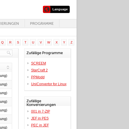
Language
TIERUNGEN
PROGRAMME
Q
R
S
T
U
V
W
X
Y
Z
Zufällige Programme
SCREEM
StarCraft 2
rung)
PPModd
UniConvertor for Linux
rung)
rung)
Zufällige
rung)
Konvertierungen
rung)
001 in 7-ZIP
JEF in PES
rung)
PEC in JEF
rung)