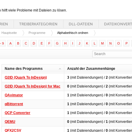
n hilft viele Probleme mit Dateien zu lösen.
RIEN
TREIBERKATEGORIEN
DLL-DATEIEN
DATEIKONVER
Hauptseite
Programme
Alphabethisch ordnen
- 9
A
B
C
D
E
F
G
H
I
J
K
L
M
N
O
P
Name des Programms
Anzahl der Zusammenhänge
Q2ID (Quark To InDesign)
3
(mit Dateiendungen) /
2
(mit Konvertie
Q2ID (Quark To InDesign) for Mac
0
(mit Dateiendungen) /
2
(mit Konvertie
QAvimator
1
(mit Dateiendungen) /
0
(mit Konvertie
qBittorrent
1
(mit Dateiendungen) /
0
(mit Konvertie
QCP Converter
1
(mit Dateiendungen) /
0
(mit Konvertie
QEMU
0
(mit Dateiendungen) /
1
(mit Konvertie
QFX2CSV
1
(mit Dateiendungen) /
0
(mit Konvertie