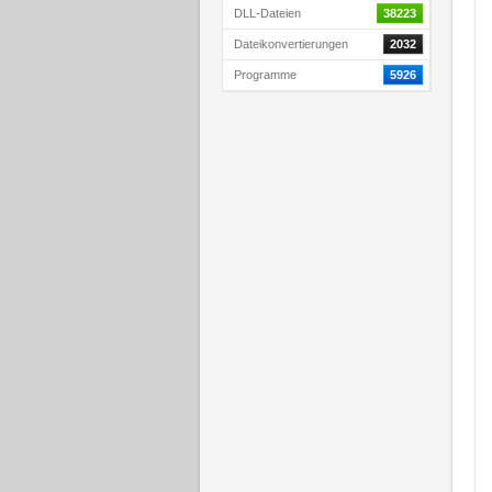
DLL-Dateien
38223
Dateikonvertierungen
2032
Programme
5926