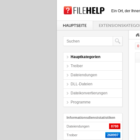
Ein Ort, der Ihne
HAUPTSEITE
EXTENSIONSKATEGO
0 
Hauptkategorien
Treiber
Dateiendungen
DLL-Dateien
Dateikonvertierungen
Programme
Informationsdienststatistiken
Dateiendungen
8788
Treiber
268997