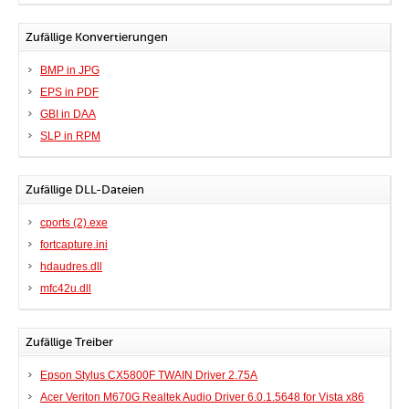
Zufällige Konvertierungen
BMP in JPG
EPS in PDF
GBI in DAA
SLP in RPM
Zufällige DLL-Dateien
cports (2).exe
fortcapture.ini
hdaudres.dll
mfc42u.dll
Zufällige Treiber
Epson Stylus CX5800F TWAIN Driver 2.75A
Acer Veriton M670G Realtek Audio Driver 6.0.1.5648 for Vista x86