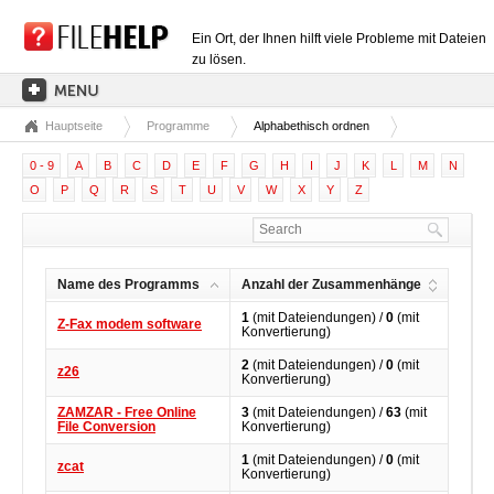
Ein Ort, der Ihnen hilft viele Probleme mit Dateien
zu lösen.
Hauptseite
Programme
Alphabethisch ordnen
HAUPTSEITE
0 - 9
A
B
C
D
E
F
G
H
I
J
K
L
M
N
EXTENSIONSKATEGORIEN
O
P
Q
R
S
T
U
V
W
X
Y
Z
TREIBERKATEGORIEN
DLL-DATEIEN
Name des Programms
Anzahl der Zusammenhänge
DATEIKONVERTIERUNGEN
1
(mit Dateiendungen) /
0
(mit
Z-Fax modem software
PROGRAMME
Konvertierung)
2
(mit Dateiendungen) /
0
(mit
z26
Konvertierung)
ZAMZAR - Free Online
3
(mit Dateiendungen) /
63
(mit
File Conversion
Konvertierung)
1
(mit Dateiendungen) /
0
(mit
zcat
Konvertierung)