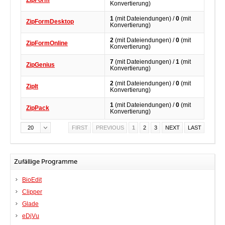
ZipForm
Konvertierung)
1
(mit Dateiendungen) /
0
(mit
ZipFormDesktop
Konvertierung)
2
(mit Dateiendungen) /
0
(mit
ZipFormOnline
Konvertierung)
7
(mit Dateiendungen) /
1
(mit
ZipGenius
Konvertierung)
2
(mit Dateiendungen) /
0
(mit
ZipIt
Konvertierung)
1
(mit Dateiendungen) /
0
(mit
ZipPack
Konvertierung)
20
FIRST
PREVIOUS
1
2
3
NEXT
LAST
Zufällige Programme
BioEdit
Clipper
Glade
eDjVu