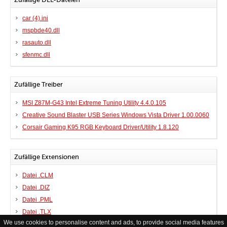
car (4).ini
mspbde40.dll
rasauto.dll
sfenmc.dll
Zufällige Treiber
MSI Z87M-G43 Intel Extreme Tuning Utility 4.4.0.105
Creative Sound Blaster USB Series Windows Vista Driver 1.00.0060
Corsair Gaming K95 RGB Keyboard Driver/Utility 1.8.120
Zufällige Extensionen
Datei .CLM
Datei .DIZ
Datei .PML
Datei .TLX
We use cookies to personalise content and ads, to provide social media features