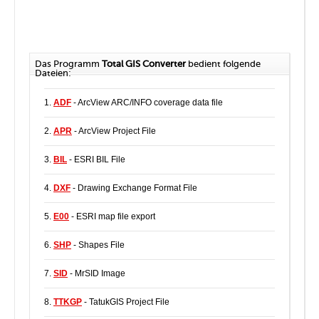
Das Programm
Total GIS Converter
bedient folgende
Dateien:
1.
ADF
- ArcView ARC/INFO coverage data file
2.
APR
- ArcView Project File
3.
BIL
- ESRI BIL File
4.
DXF
- Drawing Exchange Format File
5.
E00
- ESRI map file export
6.
SHP
- Shapes File
7.
SID
- MrSID Image
8.
TTKGP
- TatukGIS Project File