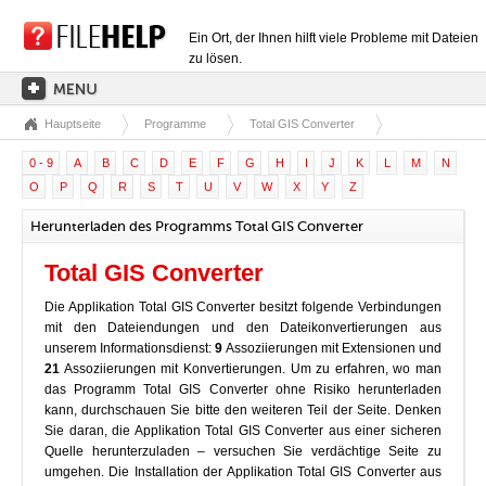
Ein Ort, der Ihnen hilft viele Probleme mit Dateien
zu lösen.
Hauptseite
Programme
Total GIS Converter
HAUPTSEITE
0 - 9
A
B
C
D
E
F
G
H
I
J
K
L
M
N
EXTENSIONSKATEGORIEN
O
P
Q
R
S
T
U
V
W
X
Y
Z
TREIBERKATEGORIEN
Herunterladen des Programms Total GIS Converter
DLL-DATEIEN
Total GIS Converter
DATEIKONVERTIERUNGEN
Die Applikation Total GIS Converter besitzt folgende Verbindungen
PROGRAMME
mit den Dateiendungen und den Dateikonvertierungen aus
unserem Informationsdienst:
9
Assoziierungen mit Extensionen und
21
Assoziierungen mit Konvertierungen. Um zu erfahren, wo man
das Programm Total GIS Converter ohne Risiko herunterladen
kann, durchschauen Sie bitte den weiteren Teil der Seite. Denken
Sie daran, die Applikation Total GIS Converter aus einer sicheren
Quelle herunterzuladen – versuchen Sie verdächtige Seite zu
umgehen. Die Installation der Applikation Total GIS Converter aus