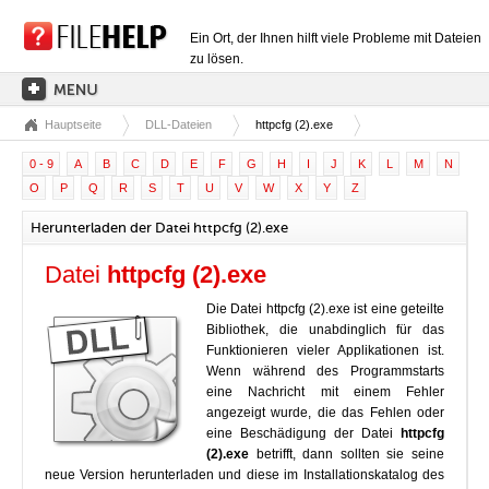
Ein Ort, der Ihnen hilft viele Probleme mit Dateien
zu lösen.
Hauptseite
DLL-Dateien
httpcfg (2).exe
HAUPTSEITE
0 - 9
A
B
C
D
E
F
G
H
I
J
K
L
M
N
EXTENSIONSKATEGORIEN
O
P
Q
R
S
T
U
V
W
X
Y
Z
TREIBERKATEGORIEN
Herunterladen der Datei httpcfg (2).exe
DLL-DATEIEN
Datei
httpcfg (2).exe
DATEIKONVERTIERUNGEN
Die Datei httpcfg (2).exe ist eine geteilte
PROGRAMME
Bibliothek, die unabdinglich für das
Funktionieren vieler Applikationen ist.
Wenn während des Programmstarts
eine Nachricht mit einem Fehler
angezeigt wurde, die das Fehlen oder
eine Beschädigung der Datei
httpcfg
(2).exe
betrifft, dann sollten sie seine
neue Version herunterladen und diese im Installationskatalog des