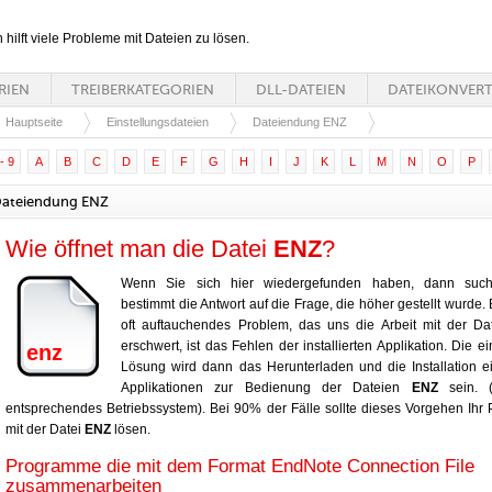
n hilft viele Probleme mit Dateien zu lösen.
RIEN
TREIBERKATEGORIEN
DLL-DATEIEN
DATEIKONVER
Hauptseite
Einstellungsdateien
Dateiendung ENZ
- 9
A
B
C
D
E
F
G
H
I
J
K
L
M
N
O
P
ateiendung ENZ
Wie öffnet man die Datei
ENZ
?
Wenn Sie sich hier wiedergefunden haben, dann suc
bestimmt die Antwort auf die Frage, die höher gestellt wurde. 
oft auftauchendes Problem, das uns die Arbeit mit der D
erschwert, ist das Fehlen der installierten Applikation. Die ei
enz
Lösung wird dann das Herunterladen und die Installation e
Applikationen zur Bedienung der Dateien
ENZ
sein. (
entsprechendes Betriebssystem). Bei 90% der Fälle sollte dieses Vorgehen Ihr
mit der Datei
ENZ
lösen.
Programme die mit dem Format EndNote Connection File
zusammenarbeiten