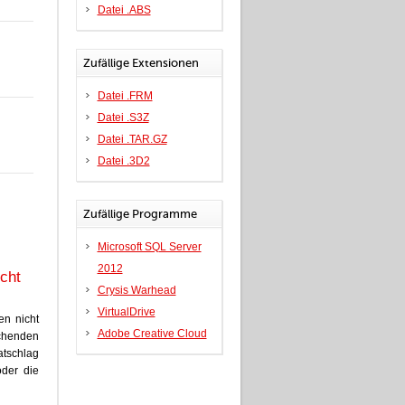
Datei .ABS
Zufällige Extensionen
Datei .FRM
Datei .S3Z
Datei .TAR.GZ
Datei .3D2
Zufällige Programme
Microsoft SQL Server
2012
cht
Crysis Warhead
VirtualDrive
en nicht
Adobe Creative Cloud
chenden
tschlag
der die