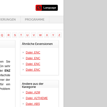
Language
TIERUNGEN
PROGRAMME
Q
R
S
T
U
V
W
X
Y
Z
Ähnliche Extensionen
Datei .ENC
Datei .ENC
hen Sie
Datei .ENC
Ein sehr
Datei .ENC
atei
ENZ
nfachste
iner der
Andere aus der
für ein
Kategorie
 Problem
Datei .A2M
Datei .A2THEME
Datei .ABS